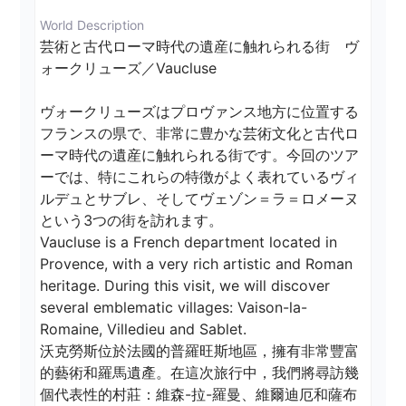
World Description
芸術と古代ローマ時代の遺産に触れられる街　ヴ
ォークリューズ／Vaucluse

ヴォークリューズはプロヴァンス地方に位置する
フランスの県で、非常に豊かな芸術文化と古代ロ
ーマ時代の遺産に触れられる街です。今回のツア
ーでは、特にこれらの特徴がよく表れているヴィ
ルデュとサブレ、そしてヴェゾン＝ラ＝ロメーヌ
という3つの街を訪れます。

Vaucluse is a French department located in 
Provence, with a very rich artistic and Roman 
heritage. During this visit, we will discover 
several emblematic villages: Vaison-la-
Romaine, Villedieu and Sablet. 

沃克勞斯位於法國的普羅旺斯地區，擁有非常豐富
的藝術和羅馬遺產。在這次旅行中，我們將尋訪幾
個代表性的村莊：維森-拉-羅曼、維爾迪厄和薩布