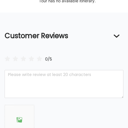
Tour has no available itinerary.
Customer Reviews
0/5