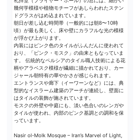
礼拝堂（プライヤー・ホール）の窓には、細かい
幾何学模様や植物モチーフがあしらわれたステン
ドグラスがはめ込まれています。  

朝日が差し込む時間帯（一般的には朝8〜10時
頃）が最も美しく、床や壁にカラフルな光の模様
が浮かび上がります。

内装にはピンク色のタイルがふんだんに使われて
おり、「ピンク・モスク」の由来ともなっていま
す。 伝統的なペルシアのタイル職人技術による花
柄やアラベスク模様が繊細に描かれており、カー
ジャール朝特有の華やかさが感じられます。

エントランスや廊下（イーワーンなど）には、典
型的なイスラーム建築のアーチが連続し、壁面に
はタイルの装飾が施されています。  

モスクの外壁や中庭にも、淡い色合いのレンガや
タイルが使われ、内部のピンク基調との調和を保
っています。

Nasir ol-Molk Mosque – Iran’s Marvel of Light, 