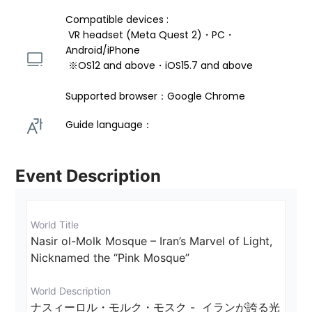
Compatible devices : 
 VR headset (Meta Quest 2)・PC・
Android/iPhone 
 ※OS12 and above・iOS15.7 and above 
Supported browser：Google Chrome
Guide language： 
Event Description
World Title
Nasir ol-Molk Mosque – Iran’s Marvel of Light, 
Nicknamed the “Pink Mosque”
World Description
ナスィーロル・モルク・モスク -  イランが誇る光