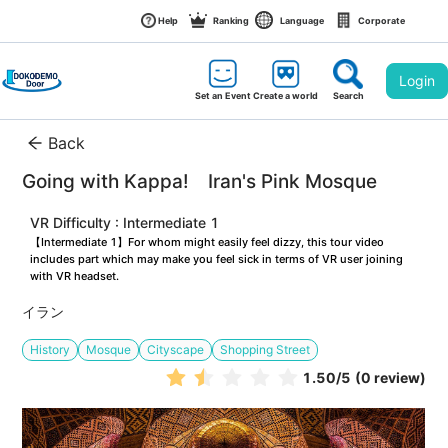
Help
Ranking
Language
Corporate
Login
Set an Event
Create a world
Search
Back
Going with Kappa!　Iran's Pink Mosque
VR Difficulty : Intermediate 1
【Intermediate 1】For whom might easily feel dizzy, this tour video 
includes part which may make you feel sick in terms of VR user joining 
with VR headset.
イラン
History
Mosque
Cityscape
Shopping Street
1.50
/5
(0 review)