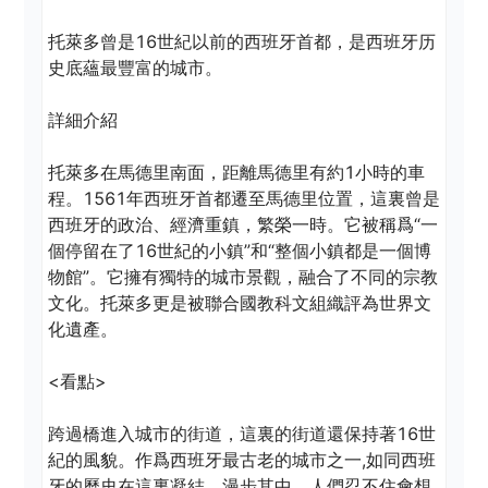
托萊多曾是16世紀以前的西班牙首都，是西班牙历
史底蘊最豐富的城市。 

詳細介紹 

托萊多在馬德里南面，距離馬德里有約1小時的車
程。1561年西班牙首都遷至馬德里位置，這裏曾是
西班牙的政治、經濟重鎮，繁榮一時。它被稱爲“一
個停留在了16世紀的小鎮”和“整個小鎮都是一個博
物館”。它擁有獨特的城市景觀，融合了不同的宗教
文化。托萊多更是被聯合國教科文組織評為世界文
化遺產。 

<看點> 

跨過橋進入城市的街道，這裏的街道還保持著16世
紀的風貌。作爲西班牙最古老的城市之一,如同西班
牙的曆史在這裏凝結。漫步其中，人們忍不住會想