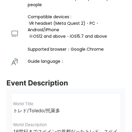
people
Compatible devices : 
 VR headset (Meta Quest 2)・PC・
Android/iPhone 
 ※OS12 and above・iOS15.7 and above 
Supported browser：Google Chrome
Guide language： 
Event Description
World Title
トレド/Toledo/托萊多
World Description
16世紀までスペインの首都だったトレド。スペイ