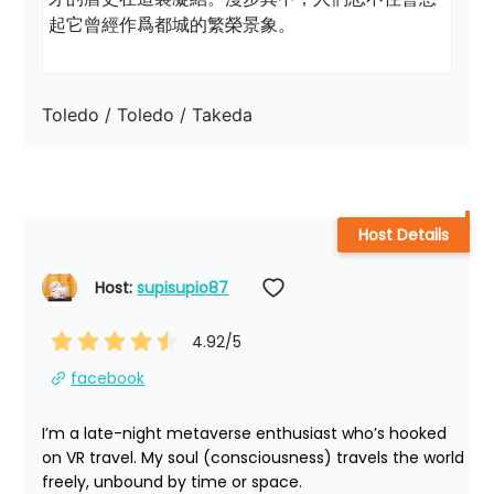
起它曾經作爲都城的繁榮景象。 
Toledo / Toledo / Takeda
Host Details
Host: 
supisupio87
4.92
/5
facebook
I’m a late-night metaverse enthusiast who’s hooked 
on VR travel. My soul (consciousness) travels the world 
freely, unbound by time or space.
