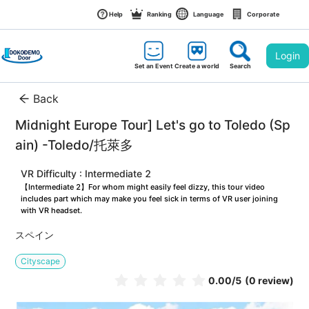
Help
Ranking
Language
Corporate
Login
Set an Event
Create a world
Search
Back
Midnight Europe Tour] Let's go to Toledo (Sp
ain) -Toledo/托萊多
VR Difficulty : Intermediate 2
【Intermediate 2】For whom might easily feel dizzy, this tour video 
includes part which may make you feel sick in terms of VR user joining 
with VR headset.
スペイン
Cityscape
0.00
/5
(0 review)