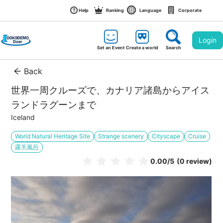
Help
Ranking
Language
Corporate
Login
Set an Event
Create a world
Search
Back
世界一周クルーズで、カナリア諸島からアイス
ランドラグーンまで
Iceland
World Natural Heritage Site
Strange scenery
Cityscape
Cruise
露天風呂
0.00
/5
(0 review)