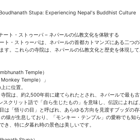
udhanath Stupa: Experiencing Nepal's Buddhist Culture
ート・ストゥーパ – ネパールの仏教文化を体験する

ート・ストゥーパは、ネパールの首都カトマンズにある二つの
ます。これらの寺院は、ネパールの仏教文化と歴史を体現して
nath Temple）

key Temple）」

上に位置。

ート寺院は、約2,500年前に建てられたとされ、ネパールで最
」はサンスクリット語で「自ら生じたもの」を意味し、伝説によれ
目は「悟りの目」と呼ばれ、あらゆる方向を見渡すブッダの存在
は多くの猿が生息しており、「モンキー・テンプル」の愛称でも知
き、特に夕暮れ時の景色は美しいです。

th Stupa）
