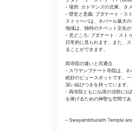
- 場所: カトマンズの北東、タ
- 歴史と意義: ブダナート・
ストゥーパは、ネパール最大の
地域は、独特のチベット文化が色
- 見どころ: ブダナート・ス
日常的に見られます。また、ス
ることができます。

両寺院の違いと共通点

- スワヤンブナート寺院は、
絶好のビュースポットです。一
深い結びつきを持っています。

- 両寺院ともに仏塔の頂部に
を捧げるための神聖な空間であり
– Swayambhunath Temple and B