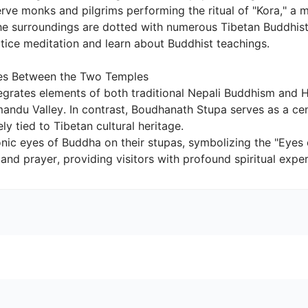
erve monks and pilgrims performing the ritual of "Kora," a 
The surroundings are dotted with numerous Tibetan Buddhis
tice meditation and learn about Buddhist teachings.

s Between the Two Temples

rates elements of both traditional Nepali Buddhism and H
andu Valley. In contrast, Boudhanath Stupa serves as a cent
 tied to Tibetan cultural heritage.

onic eyes of Buddha on their stupas, symbolizing the "Eyes 