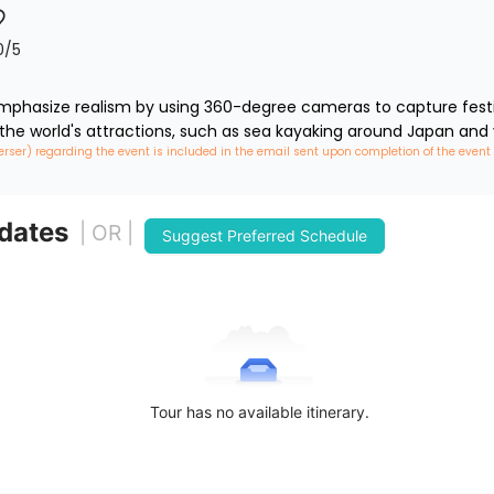
0
/5
phasize realism by using 360-degree cameras to capture festiva
 the world's attractions, such as sea kayaking around Japan and 
erser) regarding the event is included in the email sent upon completion of the event
 dates
| OR |
Suggest Preferred Schedule
Tour has no available itinerary.