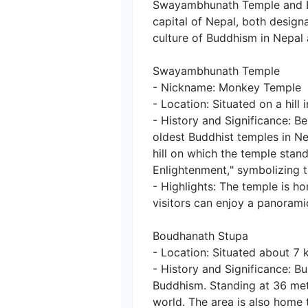
Swayambhunath Temple and Bo
capital of Nepal, both desig
culture of Buddhism in Nepal an
Swayambhunath Temple

- Nickname: Monkey Temple

- Location: Situated on a hill 
- History and Significance: 
oldest Buddhist temples in Ne
hill on which the temple sta
Enlightenment," symbolizing th
- Highlights: The temple is h
visitors can enjoy a panoramic
Boudhanath Stupa

- Location: Situated about 7 k
- History and Significance: Bu
Buddhism. Standing at 36 mete
world. The area is also home t