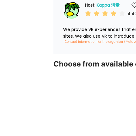
Host: 
Kappa 河童
4.4
We provide VR experiences that em
sites. We also use VR to introduce
*Contact information for the organizer (Metav
Choose from available