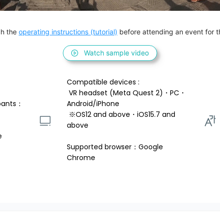
h the 
operating instructions (tutorial)
 before attending an event for th
Watch sample video
Compatible devices : 
 VR headset (Meta Quest 2)・PC・
pants：
Android/iPhone 
 ※OS12 and above・iOS15.7 and 
above 
e
Supported browser：Google 
Chrome