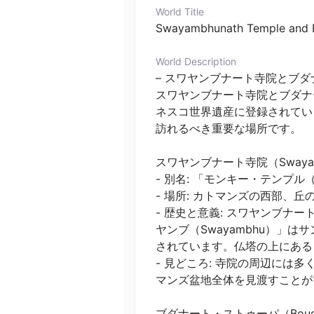
World Title
Swayambhunath Temple and Bo
World Description
– スワヤンブナート寺院とブダナ
スワヤンブナート寺院とブダナ
ネスコ世界遺産に登録されてい
訪れるべき重要な場所です。

スワヤンブナート寺院（Swayambhu
- 別名: 「モンキー・テンプル（Mon
- 場所: カトマンズの西部、丘の
- 歴史と意義: スワヤンブナ
ヤンブ（Swayambhu）
されています。仏塔の上にある
- 見どころ: 寺院の周辺に
マンズ盆地全体を見渡すことがで
ブダナート・ストゥーパ（Boudhana