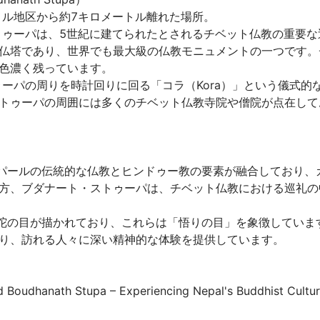
メル地区から約7キロメートル離れた場所。

ストゥーパは、5世紀に建てられたとされるチベット仏教の重要
仏塔であり、世界でも最大級の仏教モニュメントの一つです。
濃く残っています。

トゥーパの周りを時計回りに回る「コラ（Kora）」という儀式
トゥーパの周囲には多くのチベット仏教寺院や僧院が点在して
ネパールの伝統的な仏教とヒンドゥー教の要素が融合しており、
方、ブダナート・ストゥーパは、チベット仏教における巡礼の
仏陀の目が描かれており、これらは「悟りの目」を象徴していま
、訪れる人々に深い精神的な体験を提供しています。

oudhanath Stupa – Experiencing Nepal's Buddhist Culture