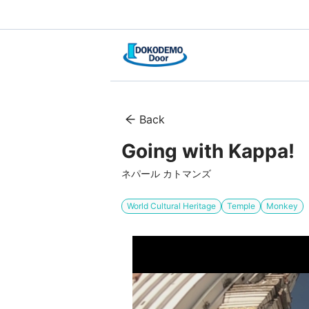
Back
Going with Kappa
ネパール カトマンズ
World Cultural Heritage
Temple
Monkey