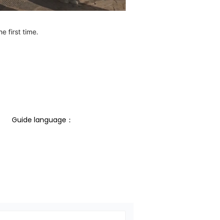
e first time.
Guide language： 