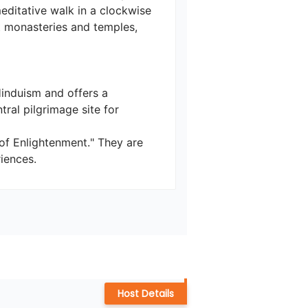
meditative walk in a clockwise 
t monasteries and temples, 
induism and offers a 
ral pilgrimage site for 
of Enlightenment." They are 
Host Details