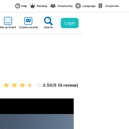
Help
Ranking
Community
Language
Corporate
Login
Set an Event
Create a world
Search
3.50
/5
(0 review)