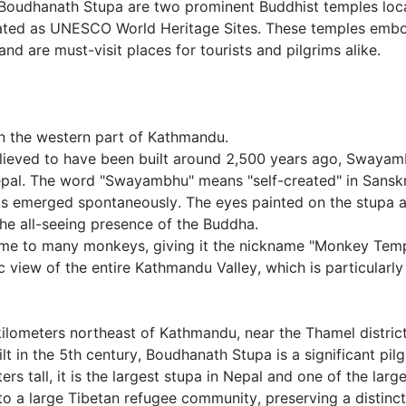
udhanath Stupa are two prominent Buddhist temples loca
nated as UNESCO World Heritage Sites. These temples embod
d are must-visit places for tourists and pilgrims alike.

in the western part of Kathmandu.

Believed to have been built around 2,500 years ago, Swayam
pal. The word "Swayambhu" means "self-created" in Sanskrit
nds emerged spontaneously. The eyes painted on the stupa a
e all-seeing presence of the Buddha.

ome to many monkeys, giving it the nickname "Monkey Temple
 view of the entire Kathmandu Valley, which is particularly b
ilometers northeast of Kathmandu, near the Thamel district.
ilt in the 5th century, Boudhanath Stupa is a significant pilg
rs tall, it is the largest stupa in Nepal and one of the lar
o a large Tibetan refugee community, preserving a distinct Ti