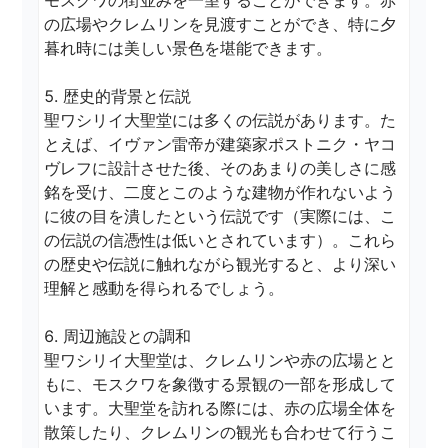
モスクワの街並みを一望することができます。赤
の広場やクレムリンを見渡すことができ、特に夕
暮れ時には美しい景色を堪能できます。

5. 歴史的背景と伝説

聖ワシリイ大聖堂には多くの伝説があります。た
とえば、イヴァン雷帝が建築家ポストニク・ヤコ
ヴレフに設計させた後、そのあまりの美しさに感
銘を受け、二度とこのような建物が作れないよう
に彼の目を潰したという伝説です（実際には、こ
の伝説の信憑性は低いとされています）。これら
の歴史や伝説に触れながら観光すると、より深い
理解と感動を得られるでしょう。

6. 周辺施設との調和

聖ワシリイ大聖堂は、クレムリンや赤の広場とと
もに、モスクワを象徴する景観の一部を形成して
います。大聖堂を訪れる際には、赤の広場全体を
散策したり、クレムリンの観光も合わせて行うこ