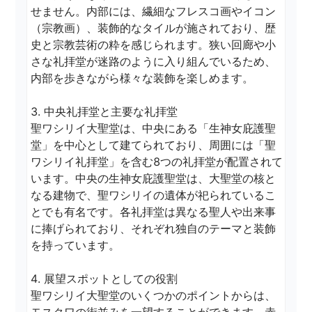
せません。内部には、繊細なフレスコ画やイコン
（宗教画）、装飾的なタイルが施されており、歴
史と宗教芸術の粋を感じられます。狭い回廊や小
さな礼拝堂が迷路のように入り組んでいるため、
内部を歩きながら様々な装飾を楽しめます。

3. 中央礼拝堂と主要な礼拝堂

聖ワシリイ大聖堂は、中央にある「生神女庇護聖
堂」を中心として建てられており、周囲には「聖
ワシリイ礼拝堂」を含む8つの礼拝堂が配置されて
います。中央の生神女庇護聖堂は、大聖堂の核と
なる建物で、聖ワシリイの遺体が祀られているこ
とでも有名です。各礼拝堂は異なる聖人や出来事
に捧げられており、それぞれ独自のテーマと装飾
を持っています。

4. 展望スポットとしての役割

聖ワシリイ大聖堂のいくつかのポイントからは、