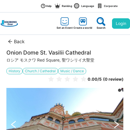
Help
Ranking
Language
Corporate
Login
Set an Event
Create a world
Search
Back
Onion Dome St. Vasilii Cathedral
ロシア モスクワ Red Square, 聖ワシリイ大聖堂
History
Church / Cathedral
Music / Dance
0.00
/5
(0 review)