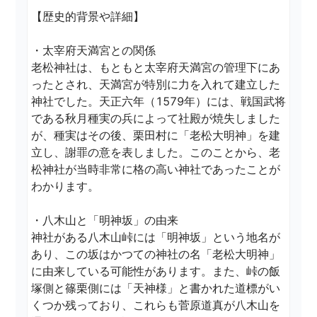
【歴史的背景や詳細】

・太宰府天満宮との関係

老松神社は、もともと太宰府天満宮の管理下にあ
ったとされ、天満宮が特別に力を入れて建立した
神社でした。天正六年（1579年）には、戦国武将
である秋月種実の兵によって社殿が焼失しました
が、種実はその後、栗田村に「老松大明神」を建
立し、謝罪の意を表しました。このことから、老
松神社が当時非常に格の高い神社であったことが
わかります。

・八木山と「明神坂」の由来

神社がある八木山峠には「明神坂」という地名が
あり、この坂はかつての神社の名「老松大明神」
に由来している可能性があります。また、峠の飯
塚側と篠栗側には「天神様」と書かれた道標がい
くつか残っており、これらも菅原道真が八木山を