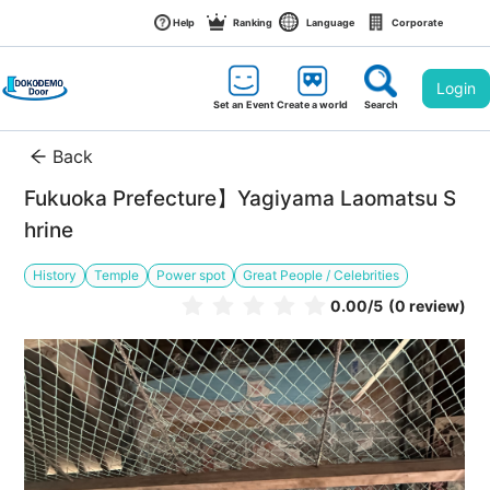
Help
Ranking
Language
Corporate
Login
Set an Event
Create a world
Search
Back
Fukuoka Prefecture】Yagiyama Laomatsu S
hrine
History
Temple
Power spot
Great People / Celebrities
0.00
/5
(0 review)