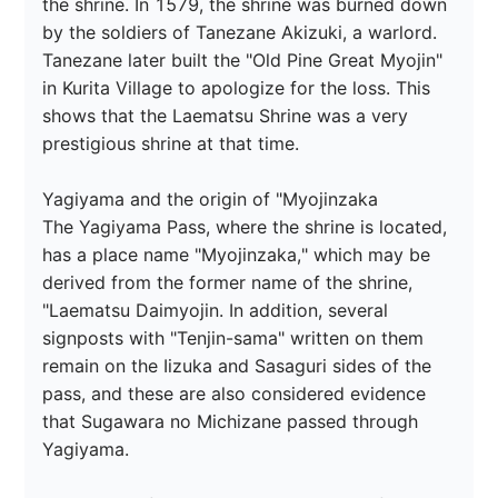
the shrine. In 1579, the shrine was burned down 
by the soldiers of Tanezane Akizuki, a warlord. 
Tanezane later built the "Old Pine Great Myojin" 
in Kurita Village to apologize for the loss. This 
shows that the Laematsu Shrine was a very 
prestigious shrine at that time.

Yagiyama and the origin of "Myojinzaka

The Yagiyama Pass, where the shrine is located, 
has a place name "Myojinzaka," which may be 
derived from the former name of the shrine, 
"Laematsu Daimyojin. In addition, several 
signposts with "Tenjin-sama" written on them 
remain on the Iizuka and Sasaguri sides of the 
pass, and these are also considered evidence 
that Sugawara no Michizane passed through 
Yagiyama.
