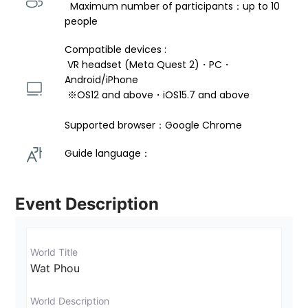
  Maximum number of participants：up to 10 
people
Compatible devices : 
 VR headset (Meta Quest 2)・PC・
Android/iPhone 
 ※OS12 and above・iOS15.7 and above 
Supported browser：Google Chrome
Guide language： 
Event Description
World Title
Wat Phou
World Description