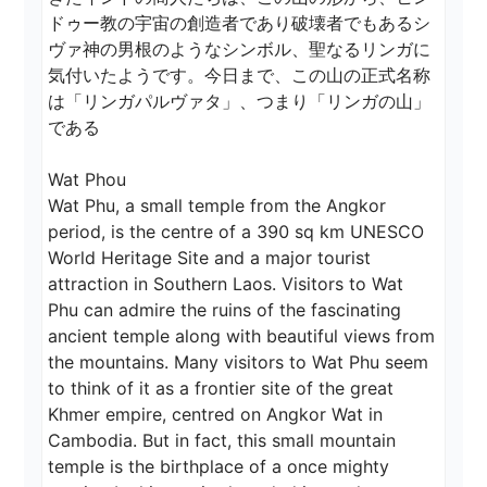
ドゥー教の宇宙の創造者であり破壊者でもあるシ
ヴァ神の男根のようなシンボル、聖なるリンガに
気付いたようです。今日まで、この山の正式名称
は「リンガパルヴァタ」、つまり「リンガの山」
である

Wat Phou

Wat Phu, a small temple from the Angkor 
period, is the centre of a 390 sq km UNESCO 
World Heritage Site and a major tourist 
attraction in Southern Laos. Visitors to Wat 
Phu can admire the ruins of the fascinating 
ancient temple along with beautiful views from 
the mountains. Many visitors to Wat Phu seem 
to think of it as a frontier site of the great 
Khmer empire, centred on Angkor Wat in 
Cambodia. But in fact, this small mountain 
temple is the birthplace of a once mighty 