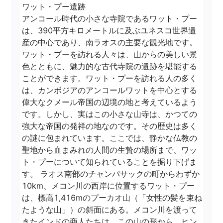
ワット・プー遺跡

アンコール時代の小さな寺院であるワット・プー
は、390平方キロメートルに及ぶユネスコ世界遺
産の中心であり、南ラオスの主要な観光地です。
ワット・プーを訪れる人々は、山からの美しい景
色とともに、魅力的な古代寺院の遺跡を堪能する
ことができます。ワット・プーを訪れる人の多く
は、カンボジアのアンコールワットを中心とする
偉大なクメール帝国の辺境の地と考えているよう
です。しかし、実はこの小さな山寺は、かつての
強大な帝国の発祥の地なのです。その歴史は多く
の謎に包まれています。ここでは、静かな仏教の
聖地から血まみれの人間の生贄の場所まで、ワッ
ト・プーについて知られていることを掘り下げま
す。 ラオス南部のチャンパサックの町からわずか
10km、メコン川の西岸に位置するワット・プー
は、標高1,416mのプーカオ山（「女性の髪を束ね
たような山」）の斜面にある。メコン川を渡って
きたインドの商人たちは、この山の形から、ヒン