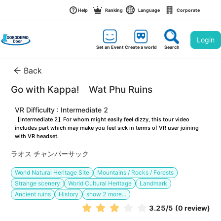
Help
Ranking
Language
Corporate
Login
Set an Event
Create a world
Search
Back
Go with Kappa!　Wat Phu Ruins
VR Difficulty : Intermediate 2
【Intermediate 2】For whom might easily feel dizzy, this tour video 
includes part which may make you feel sick in terms of VR user joining 
with VR headset.
ラオス チャンパーサック
World Natural Heritage Site
Mountains / Rocks / Forests
Strange scenery
World Cultural Heritage
Landmark
Ancient ruins
History
show
2
more...
3.25
/5
(0 review)