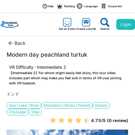
Help
Ranking
Language
Corporate
Login
Set an Event
Create a world
Search
Back
Modern day peachland turtuk
VR Difficulty : Intermediate 2
【Intermediate 2】For whom might easily feel dizzy, this tour video 
includes part which may make you feel sick in terms of VR user joining 
with VR headset.
インド
Sea / Lake / River
Mountains / Rocks / Forests
History
Cityscape
Tribe
4.75
/5
(0 review)