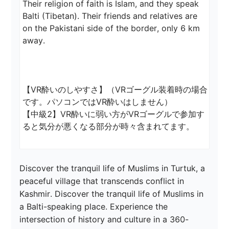
Their religion of faith is Islam, and they speak 
Balti (Tibetan). Their friends and relatives are 
on the Pakistani side of the border, only 6 km 
away.

【VR酔いのしやすさ】（VRゴーグル装着時の場合
です。パソコンではVR酔いはしません）

【中級2】VR酔いに弱い方がVRゴーグルで参加す
ると気分が悪くなる部分が時々含まれてます。
Discover the tranquil life of Muslims in Turtuk, a 
peaceful village that transcends conflict in 
Kashmir. Discover the tranquil life of Muslims in 
a Balti-speaking place. Experience the 
intersection of history and culture in a 360-