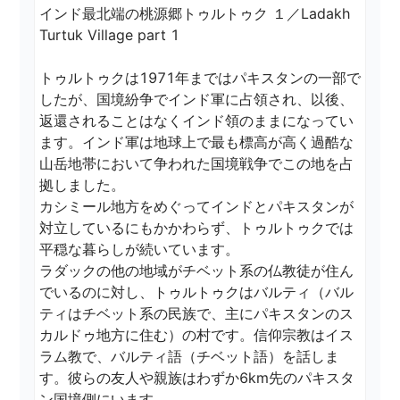
インド最北端の桃源郷トゥルトゥク １／Ladakh 
Turtuk Village part 1

トゥルトゥクは1971年まではパキスタンの一部で
したが、国境紛争でインド軍に占領され、以後、
返還されることはなくインド領のままになってい
ます。インド軍は地球上で最も標高が高く過酷な
山岳地帯において争われた国境戦争でこの地を占
拠しました。

カシミール地方をめぐってインドとパキスタンが
対立しているにもかかわらず、トゥルトゥクでは
平穏な暮らしが続いています。

ラダックの他の地域がチベット系の仏教徒が住ん
でいるのに対し、トゥルトゥクはバルティ（バル
ティはチベット系の民族で、主にパキスタンのス
カルドゥ地方に住む）の村です。信仰宗教はイス
ラム教で、バルティ語（チベット語）を話しま
す。彼らの友人や親族はわずか6km先のパキスタ
ン国境側にいます。
