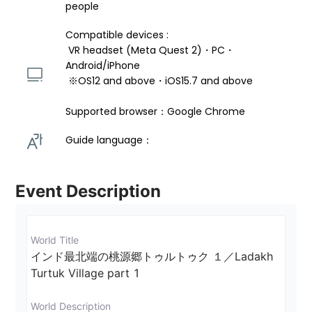
people
Compatible devices : 
 VR headset (Meta Quest 2)・PC・
Android/iPhone 
 ※OS12 and above・iOS15.7 and above 
Supported browser：Google Chrome
Guide language： 
Event Description
World Title
インド最北端の桃源郷トゥルトゥク １／Ladakh 
Turtuk Village part 1
World Description