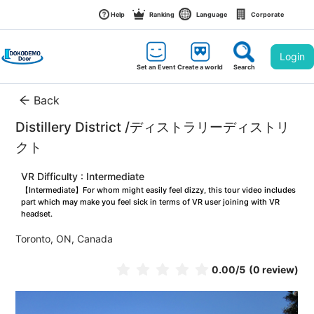
Help
Ranking
Language
Corporate
Login
Set an Event
Create a world
Search
Back
Distillery District /ディストラリーディストリ
クト
VR Difficulty : Intermediate
【Intermediate】For whom might easily feel dizzy, this tour video includes 
part which may make you feel sick in terms of VR user joining with VR 
headset.
Toronto, ON, Canada
0.00
/5
(0 review)