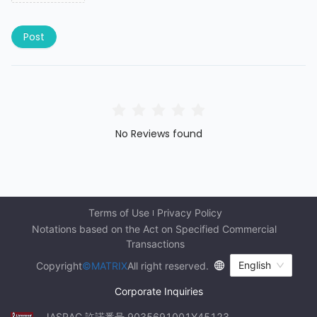
Post
No Reviews found
Terms of Use
Privacy Policy
Notations based on the Act on Specified Commercial 
Transactions
English
Copyright
©MATRIX
All right reserved.
Corporate Inquiries
JASRAC 許諾番号 9035691001Y45123 